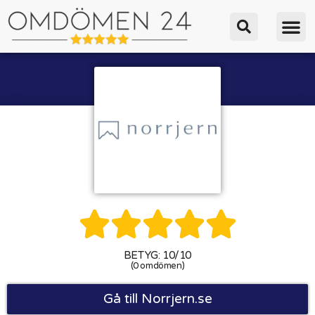





BETYG: 10/10
(0 omdömen)
Gå till Norrjern.se