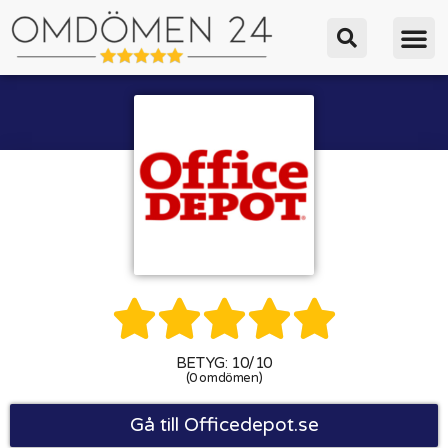





BETYG: 10/10
(0 omdömen)
Gå till Officedepot.se