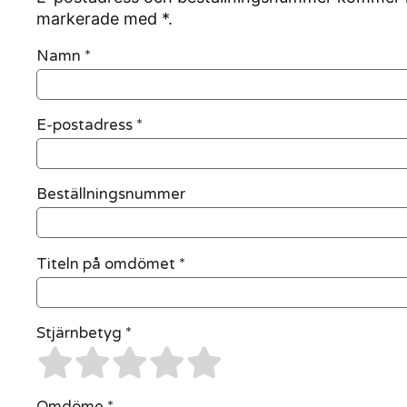
markerade med *.
Namn
*
E-postadress
*
Beställningsnummer
Titeln på omdömet *
Stjärnbetyg *
Omdöme *