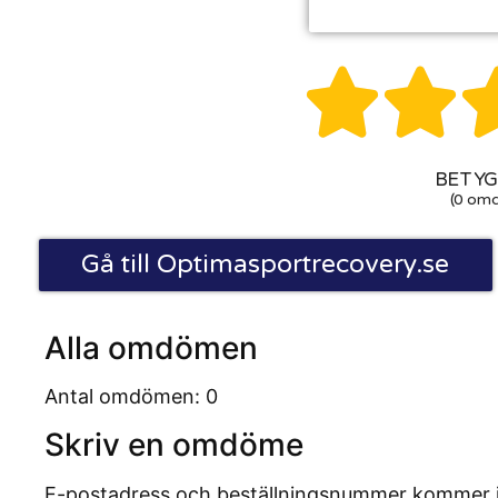


BETYG:
(0 om
Gå till Optimasportrecovery.se
Alla omdömen
Antal omdömen: 0
Skriv en omdöme
E-postadress och beställningsnummer kommer inte