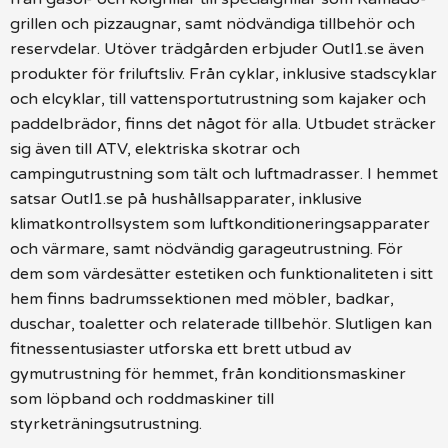
grillen och pizzaugnar, samt nödvändiga tillbehör och
reservdelar. Utöver trädgården erbjuder Outl1.se även
produkter för friluftsliv. Från cyklar, inklusive stadscyklar
och elcyklar, till vattensportutrustning som kajaker och
paddelbrädor, finns det något för alla. Utbudet sträcker
sig även till ATV, elektriska skotrar och
campingutrustning som tält och luftmadrasser. I hemmet
satsar Outl1.se på hushållsapparater, inklusive
klimatkontrollsystem som luftkonditioneringsapparater
och värmare, samt nödvändig garageutrustning. För
dem som värdesätter estetiken och funktionaliteten i sitt
hem finns badrumssektionen med möbler, badkar,
duschar, toaletter och relaterade tillbehör. Slutligen kan
fitnessentusiaster utforska ett brett utbud av
gymutrustning för hemmet, från konditionsmaskiner
som löpband och roddmaskiner till
styrketräningsutrustning.