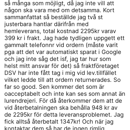
så många som möjligt, då jag inte vill att
någon ska vara med om detsamma. Kort
sammanfattat så beställde jag två st
justerbara hantlar därifrån med
hemleverans, total kostnad 2295kr varav
399 kr i frakt. Jag hade tydligen uppgett ett
gammalt telefonnr vid ordern (måste varit
pga att det var automatiskt sparat i Google
och jag inte såg det isf, jag tar hur som
helst mitt ansvar för det) så fraktföretaget
DSV har inte fått tag i mig vid lev.tillfället
vilket ledde till att ordern returnerades. So
far so good. Sen kommer det som är
oacceptabelt och inte kan ses som annat än
lurendrejeri. För då återkommer dem att de
vid återbetalningen ska behålla 948 kr av
de 2295kr för detta leveransproblemet. Jag
fick alltså återbetalt 1347kr! Och när jag
kontaktar dem så har de ingen rimlig