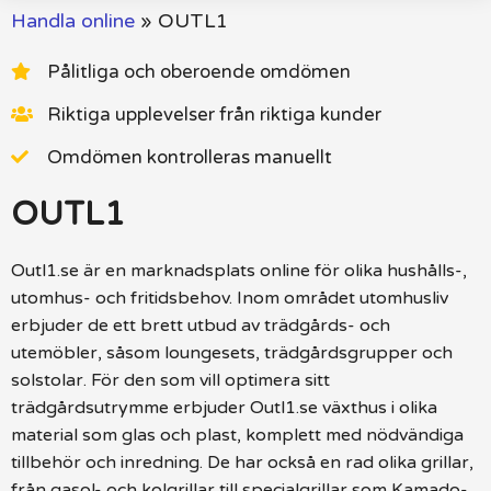
Handla online
»
OUTL1
Pålitliga och oberoende omdömen
Riktiga upplevelser från riktiga kunder
Omdömen kontrolleras manuellt
OUTL1
Outl1.se är en marknadsplats online för olika hushålls-,
utomhus- och fritidsbehov. Inom området utomhusliv
erbjuder de ett brett utbud av trädgårds- och
utemöbler, såsom loungesets, trädgårdsgrupper och
solstolar. För den som vill optimera sitt
trädgårdsutrymme erbjuder Outl1.se växthus i olika
material som glas och plast, komplett med nödvändiga
tillbehör och inredning. De har också en rad olika grillar,
från gasol- och kolgrillar till specialgrillar som Kamado-