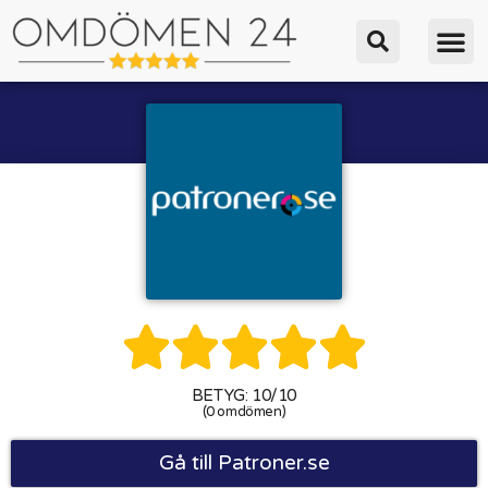





BETYG: 10/10
(0 omdömen)
Gå till Patroner.se