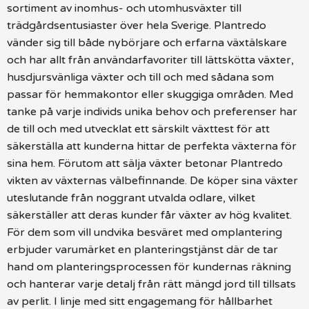
sortiment av inomhus- och utomhusväxter till
trädgårdsentusiaster över hela Sverige. Plantredo
vänder sig till både nybörjare och erfarna växtälskare
och har allt från användarfavoriter till lättskötta växter,
husdjursvänliga växter och till och med sådana som
passar för hemmakontor eller skuggiga områden. Med
tanke på varje individs unika behov och preferenser har
de till och med utvecklat ett särskilt växttest för att
säkerställa att kunderna hittar de perfekta växterna för
sina hem. Förutom att sälja växter betonar Plantredo
vikten av växternas välbefinnande. De köper sina växter
uteslutande från noggrant utvalda odlare, vilket
säkerställer att deras kunder får växter av hög kvalitet.
För dem som vill undvika besväret med omplantering
erbjuder varumärket en planteringstjänst där de tar
hand om planteringsprocessen för kundernas räkning
och hanterar varje detalj från rätt mängd jord till tillsats
av perlit. I linje med sitt engagemang för hållbarhet