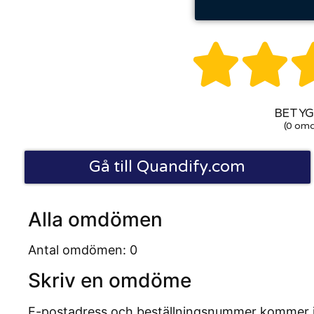


BETYG:
(0 om
Gå till Quandify.com
Alla omdömen
Antal omdömen: 0
Skriv en omdöme
E-postadress och beställningsnummer kommer inte