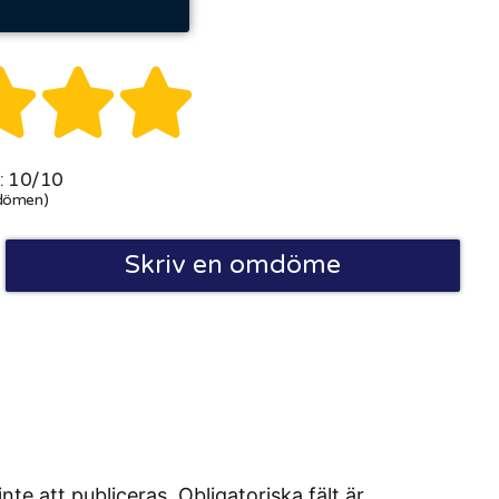



 10/10
dömen)
Skriv en omdöme
 att publiceras. Obligatoriska fält är