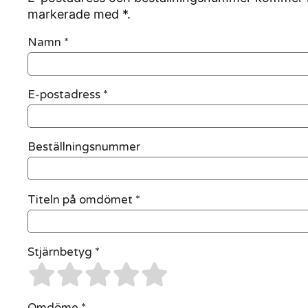
markerade med *.
Namn
*
E-postadress
*
Beställningsnummer
Titeln på omdömet *
Stjärnbetyg *
Omdöme *