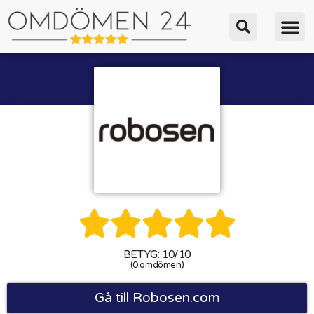





BETYG: 10/10
(0 omdömen)
Gå till Robosen.com