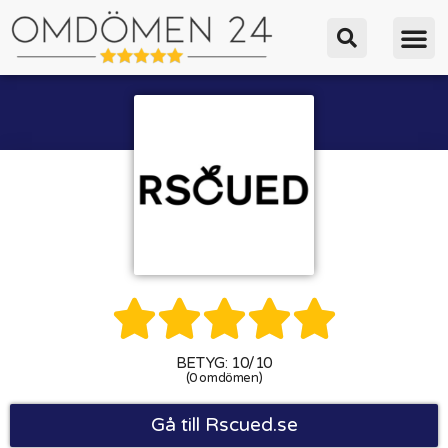





BETYG: 10/10
(0 omdömen)
Gå till Rscued.se