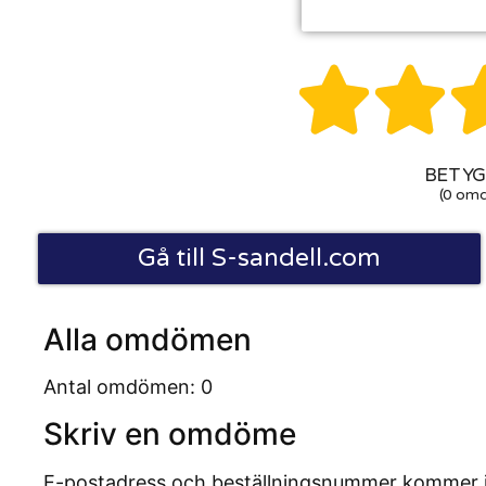


BETYG:
(0 om
Gå till S-sandell.com
Alla omdömen
Antal omdömen: 0
Skriv en omdöme
E-postadress och beställningsnummer kommer inte