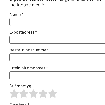
markerade med *.
Namn
*
E-postadress
*
Beställningsnummer
Titeln på omdömet *
Stjärnbetyg *
Omdöme *