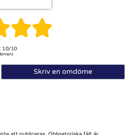



 10/10
dömen)
Skriv en omdöme
 att publiceras. Obligatoriska fält är