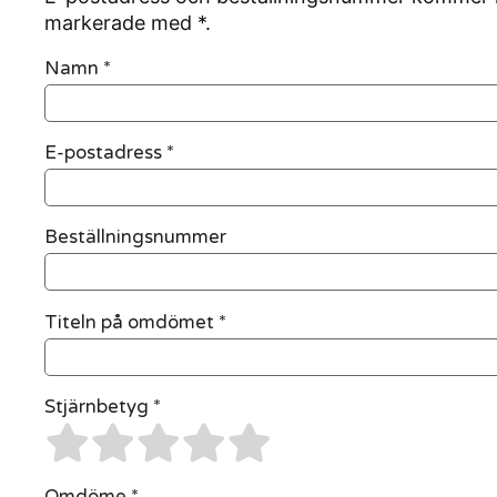
markerade med *.
Namn
*
E-postadress
*
Beställningsnummer
Titeln på omdömet *
Stjärnbetyg *
Omdöme *