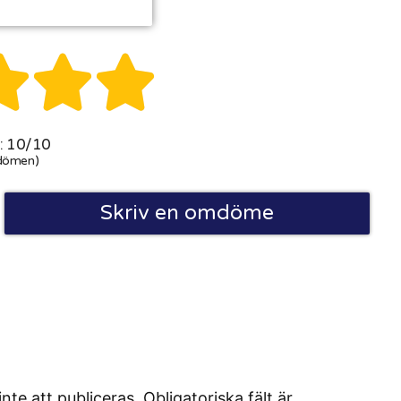



 10/10
dömen)
Skriv en omdöme
 att publiceras. Obligatoriska fält är