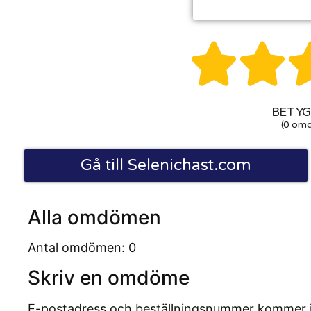


BETYG:
(0 om
Gå till Selenichast.com
Alla omdömen
Antal omdömen: 0
Skriv en omdöme
E-postadress och beställningsnummer kommer inte