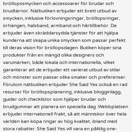
bröllopssmycken och accessoarer för brudar och
brudtärnor. Nätbutiken erbjuder ett brett utbud av
smycken, inklusive förlovningsringar, bröllopsringar,
örhängen, halsband, armband och hårtillbehör. De
erbjuder även skräddarsydda tjänster för att hjälpa
kunderna att skapa unika smycken som passar perfekt
till deras vision för bröllopsdagen. Butiken köper sina
produkter från en mängd olika designers och
varumärken, både lokala och internationella, vilket
garanterar att de erbjuder ett varierat utbud av stilar
och mönster som passar olika smaker och preferenser.
Förutom nätbutiken erbjuder She Said Yes också en rad
resurser för bröllopsplanering, inklusive blogginlägg,
guider och checklistor som hjälper brudar och
brudgummar att planera sin speciella dag. Webbplatsen
erbjuder internationell frakt, så att människor över hela
världen kan köpa ringar av hög kvalitet, ibland med
stora rabatter. She Said Yes vill vara en pålitlig one-