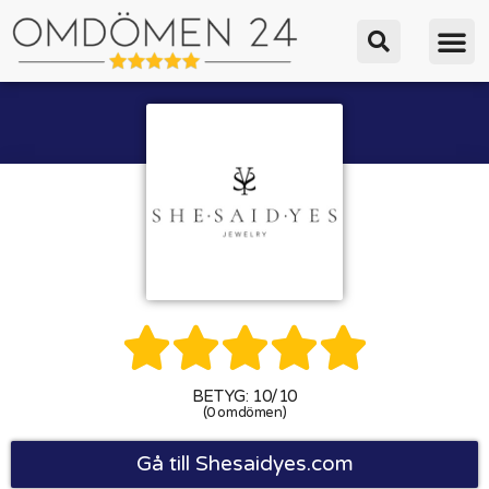





BETYG: 10/10
(0 omdömen)
Gå till Shesaidyes.com