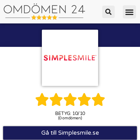





BETYG: 10/10
(0 omdömen)
Gå till Simplesmile.se