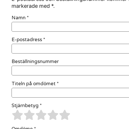
markerade med *.
Namn
*
E-postadress
*
Beställningsnummer
Titeln på omdömet *
Stjärnbetyg *
Omdöme *