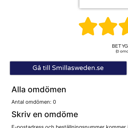


BETYG:
(0 om
Gå till Smillasweden.se
Alla omdömen
Antal omdömen: 0
Skriv en omdöme
E-postadress och beställningsnummer kommer inte