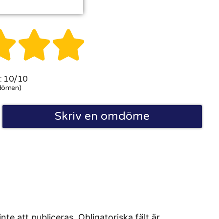



 10/10
dömen)
Skriv en omdöme
 att publiceras. Obligatoriska fält är