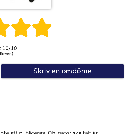



 10/10
dömen)
Skriv en omdöme
 att publiceras. Obligatoriska fält är