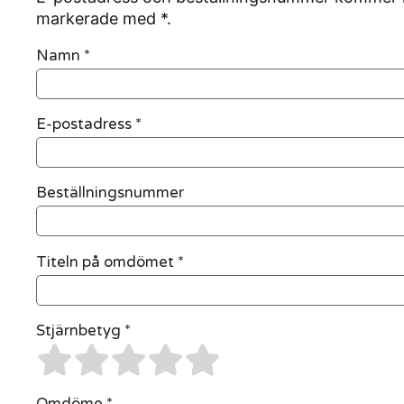
markerade med *.
Namn
*
E-postadress
*
Beställningsnummer
Titeln på omdömet *
Stjärnbetyg *
Omdöme *