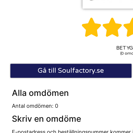


BETYG:
(0 om
Gå till Soulfactory.se
Alla omdömen
Antal omdömen: 0
Skriv en omdöme
E-postadress och beställningsnummer kommer inte