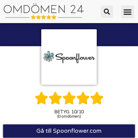





BETYG: 10/10
(0 omdömen)
Gå till Spoonflower.com