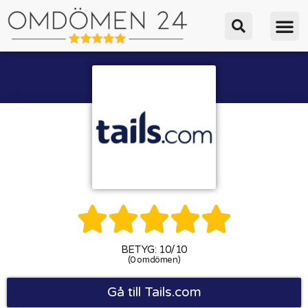





BETYG: 10/10
(0 omdömen)
Gå till Tails.com