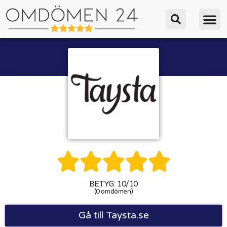





BETYG: 10/10
(0 omdömen)
Gå till Taysta.se