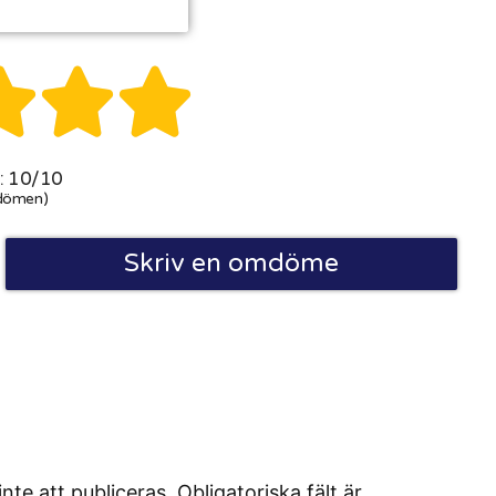



 10/10
dömen)
Skriv en omdöme
 att publiceras. Obligatoriska fält är