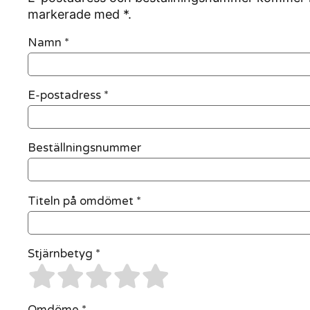
markerade med *.
Namn
*
E-postadress
*
Beställningsnummer
Titeln på omdömet *
Stjärnbetyg *
Omdöme *