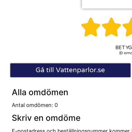


BETYG:
(0 om
Gå till Vattenparlor.se
Alla omdömen
Antal omdömen: 0
Skriv en omdöme
E-postadress och beställningsnummer kommer inte