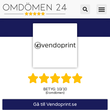





BETYG: 10/10
(0 omdömen)
Gå till Vendoprint.se