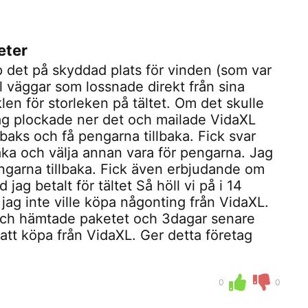
eter
p det på skyddad plats för vinden (som var
ill väggar som lossnade direkt från sina
klen för storleken på tältet. Om det skulle
 Jag plockade ner det och mailade VidaXL
illbaks och få pengarna tillbaka. Fick svar
aka och välja annan vara för pengarna. Jag
 pengarna tillbaka. Fick även erbjudande om
jag betalt för tältet Så höll vi på i 14
 jag inte ville köpa någonting från VidaXL.
och hämtade paketet och 3dagar senare
g att köpa från VidaXL. Ger detta företag
0
0