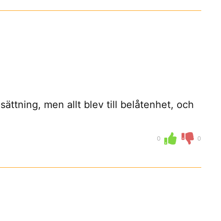
ttning, men allt blev till belåtenhet, och
0
0