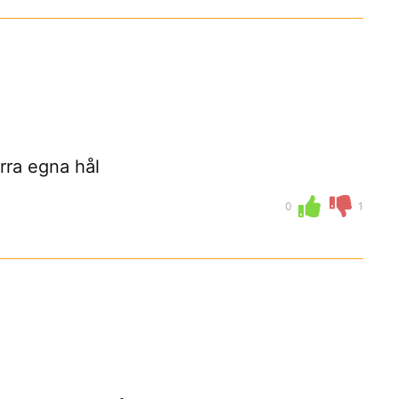
orra egna hål
0
1