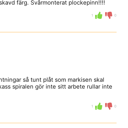
kavd färg. Svårmonterat plockepinn!!!!
1
0
tningar så tunt plåt som markisen skal
ass spiralen gör inte sitt arbete rullar inte
1
0