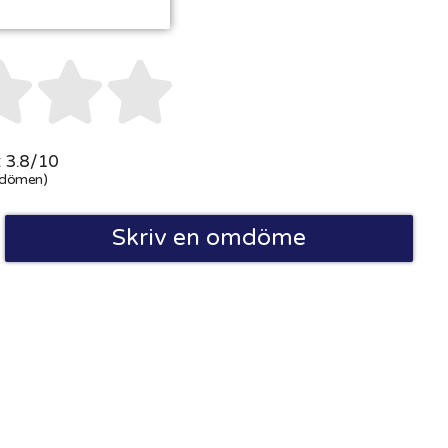



 3.8/10
dömen)
Skriv en omdöme