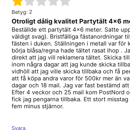
2
Betyg:
Otroligt dålig kvalitet Partytält 4x6 m
Beställde ett partytält 4×6 meter. Satte up
väldigt svag). Bristfälliga fästanordningar t
fästen i duken. Ställningen i metall var för 
börja blåsa/regna hade tältet rasat ihop .
direkt att jag vill reklamera tältet. Skicka t
inom några dagar att jag kunde skicka tillb
vidhöll att jag ville skicka tillbaka och få
att få köpa andra varor för 500kr mer än vad 
dagar och 18 mail. Jag var fast bestämd att
Efter 4 veckor och 25 mail kom PostNord 
fick jag pengarna tillbaka. Ett stort missta
fem minus stjärnor.
Svara