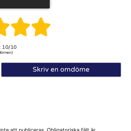



 10/10
dömen)
Skriv en omdöme
 att publiceras. Obligatoriska fält är