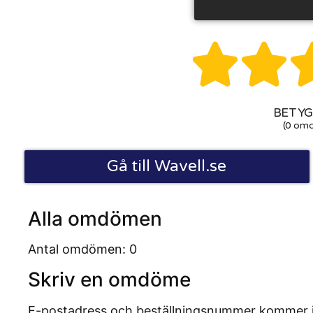


BETYG:
(0 om
Gå till Wavell.se
Alla omdömen
Antal omdömen: 0
Skriv en omdöme
E-postadress och beställningsnummer kommer inte