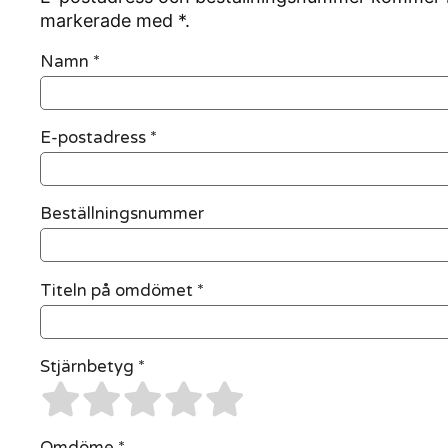
markerade med *.
Namn
*
E-postadress
*
Beställningsnummer
Titeln på omdömet *
Stjärnbetyg *
Omdöme *