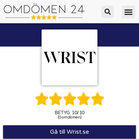





BETYG: 10/10
(0 omdömen)
Gå till Wrist.se