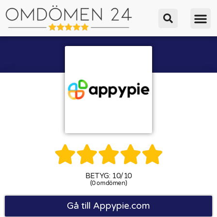





BETYG: 10/10
(0 omdömen)
Gå till Appypie.com