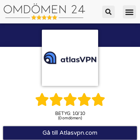





BETYG: 10/10
(0 omdömen)
Gå till Atlasvpn.com