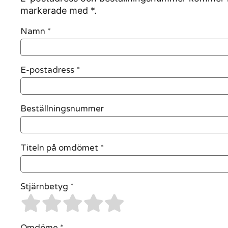
markerade med *.
Namn
*
E-postadress
*
Beställningsnummer
Titeln på omdömet *
Stjärnbetyg *
Omdöme *