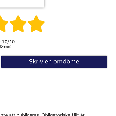



 10/10
dömen)
Skriv en omdöme
 att publiceras. Obligatoriska fält är