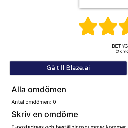


BETYG:
(0 om
Gå till Blaze.ai
Alla omdömen
Antal omdömen: 0
Skriv en omdöme
E-postadress och beställningsnummer kommer inte