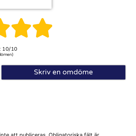



 10/10
dömen)
Skriv en omdöme
 att publiceras. Obligatoriska fält är