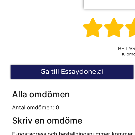


BETYG:
(0 om
Gå till Essaydone.ai
Alla omdömen
Antal omdömen: 0
Skriv en omdöme
E-postadress och beställningsnummer kommer inte