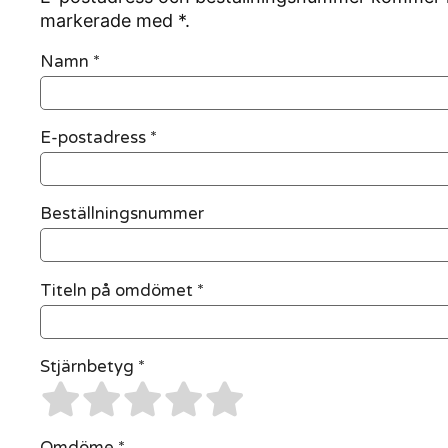
markerade med *.
Namn
*
E-postadress
*
Beställningsnummer
Titeln på omdömet *
Stjärnbetyg *
Omdöme *