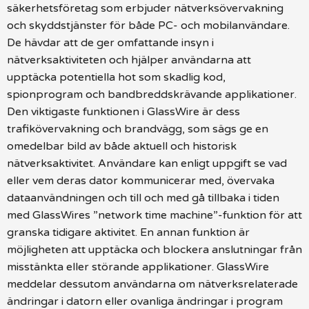
säkerhetsföretag som erbjuder nätverksövervakning
och skyddstjänster för både PC- och mobilanvändare.
De hävdar att de ger omfattande insyn i
nätverksaktiviteten och hjälper användarna att
upptäcka potentiella hot som skadlig kod,
spionprogram och bandbreddskrävande applikationer.
Den viktigaste funktionen i GlassWire är dess
trafikövervakning och brandvägg, som sägs ge en
omedelbar bild av både aktuell och historisk
nätverksaktivitet. Användare kan enligt uppgift se vad
eller vem deras dator kommunicerar med, övervaka
dataanvändningen och till och med gå tillbaka i tiden
med GlassWires ”network time machine”-funktion för att
granska tidigare aktivitet. En annan funktion är
möjligheten att upptäcka och blockera anslutningar från
misstänkta eller störande applikationer. GlassWire
meddelar dessutom användarna om nätverksrelaterade
ändringar i datorn eller ovanliga ändringar i program