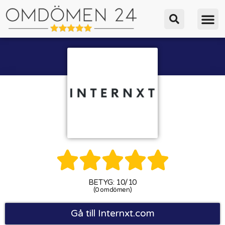





BETYG: 10/10
(0 omdömen)
Gå till Internxt.com