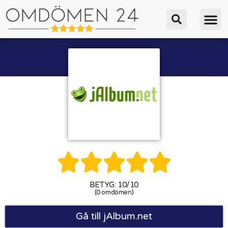





BETYG: 10/10
(0 omdömen)
Gå till jAlbum.net