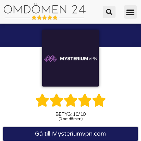





BETYG: 10/10
(0 omdömen)
Gå till Mysteriumvpn.com