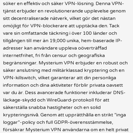
söker en effektiv och säker VPN-lösning. Denna VPN-
tjänst erbjuder en revolutionerande upplevelse genom
sitt decentraliserade nätverk, vilket gör det nästan
omöjligt för VPN-blockerare att upptäcka den. Tack
vare sin omfattande täckning i över 100 länder och
tillgången till mer än 19,000 unika, hem-baserade IP-
adresser kan användare uppleva oöverträffad
internetfrihet, fri från censur och geografiska
begränsningar. Mysterium VPN erbjuder en robust och
säker anslutning med militärklassad kryptering och en
VPN-killswitch, vilket garanterar att din personliga
information och dina aktiviteter förblir privata oavsett
var du är. Dess avancerade funktioner inkluderar DNS-
läckage-skydd och WireGuard-protokoll för att
säkerställa snabba hastigheter och en solid
krypteringsnivå. Genom att upprätthålla en strikt ”inga
loggar”-policy och full GDPR-överensstämmelse,
försäkrar Mysterium VPN användarna om en helt privat