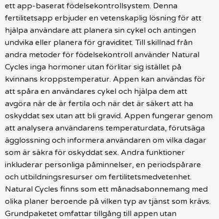
ett app-baserat födelsekontrollsystem. Denna
fertilitetsapp erbjuder en vetenskaplig lösning för att
hjälpa användare att planera sin cykel och antingen
undvika eller planera för graviditet. Till skillnad från
andra metoder för födelsekontroll använder Natural
Cycles inga hormoner utan förlitar sig istället på
kvinnans kroppstemperatur. Appen kan användas för
att spåra en användares cykel och hjälpa dem att
avgöra när de är fertila och när det är säkert att ha
oskyddat sex utan att bli gravid. Appen fungerar genom
att analysera användarens temperaturdata, förutsäga
ägglossning och informera användaren om vilka dagar
som är säkra för oskyddat sex. Andra funktioner
inkluderar personliga påminnelser, en periodspårare
och utbildningsresurser om fertilitetsmedvetenhet.
Natural Cycles finns som ett månadsabonnemang med
olika planer beroende på vilken typ av tjänst som krävs.
Grundpaketet omfattar tillgång till appen utan