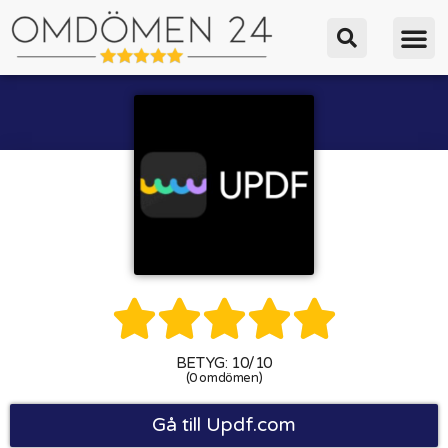





BETYG: 10/10
(0 omdömen)
Gå till Updf.com