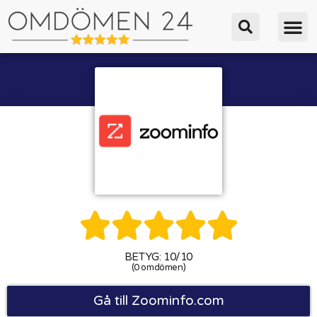





BETYG: 10/10
(0 omdömen)
Gå till Zoominfo.com