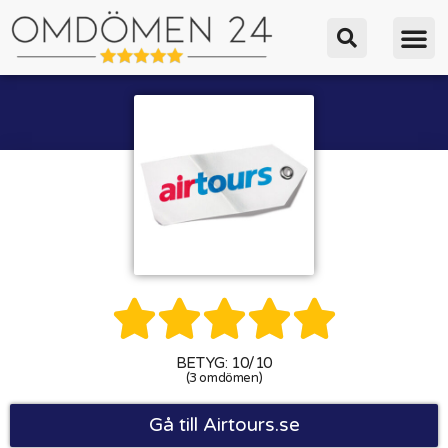





BETYG: 10/10
(3 omdömen)
Gå till Airtours.se