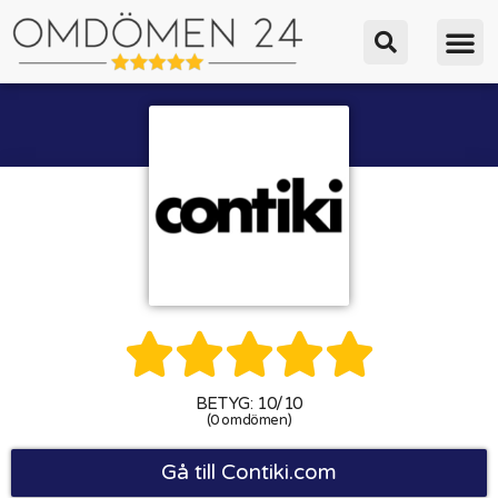





BETYG: 10/10
(0 omdömen)
Gå till Contiki.com