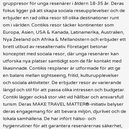
gruppresor för unga resenärer i åldern 18-35 år. Deras
fokus ligger på att skapa sociala reseupplevelser och de
erbjuder en rad olika resor till olika destinationer runt
om i världen. Contikis resor täcker kontinenter som
Europa, Asien, USA & Kanada, Latinamerika, Australien,
Nya Zeeland och Afrika & Mellanöstern och erbjuder ett
brett utbud av resealternativ. Företaget betonar
konceptet med sociala resor, där unga resenärer kan
utforska nya platser samtidigt som de får kontakt med
likasinnade. Contikis resplaner är utformade för att ge
en balans mellan sightseeing, fritid, kulturupplevelser
och sociala aktiviteter. De erbjuder resor av varierande
längd och stil för att passa olika intressen och budgetar.
Contiki lägger också stor vikt vid hållbar och ansvarsfull
turism. Deras MAKE TRAVEL MATTER®-initiativ belyser
deras engagemang för att bevara miljön, djurlivet och de
lokala samhällena. De har infört hälso- och
hygienrutiner för att garantera resenärernas säkerhet,