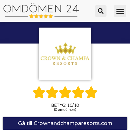





BETYG: 10/10
(0 omdömen)
Gå till Crownandchamparesorts.com