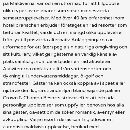
på Maldiverna, var och en utformad för att tillgodose
olika typer av resenärer som söker minnesvärda
semesterupplevelser. Med över 40 års erfarenhet inom
hotellbranschen erbjuder företaget en rad resorter som
betonar kvalitet, värde och en mängd olika upplevelser
från lyx till prisvärda alternativ. Anläggningarna är
utformade för att återspegla sin naturliga omgivning och
sitt kulturarv, vilket ger gästerna en verklig känsla av
plats samtidigt som de erbjuder en rad aktiviteter.
Aktiviteterna omfattar allt från vattensporter och
dykning till undervattensmiddagar, ö-golf och
strandfester. Gästerna kan också koppla av i spaet eller
njuta av den lugna strandmiljön bland vajande palmer.
Crown & Champa Resorts strävar efter att erbjuda
personliga upplevelser som uppfyller behoven hos alla
sina gäster, oavsett om de söker romantik, äventyr eller
avkoppling. Varje resort i deras samling utlovar en
autentisk maldivisk upplevelse, berikad med