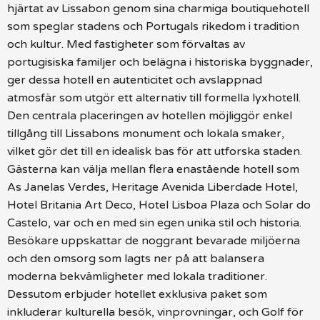
hjärtat av Lissabon genom sina charmiga boutiquehotell
som speglar stadens och Portugals rikedom i tradition
och kultur. Med fastigheter som förvaltas av
portugisiska familjer och belägna i historiska byggnader,
ger dessa hotell en autenticitet och avslappnad
atmosfär som utgör ett alternativ till formella lyxhotell.
Den centrala placeringen av hotellen möjliggör enkel
tillgång till Lissabons monument och lokala smaker,
vilket gör det till en idealisk bas för att utforska staden.
Gästerna kan välja mellan flera enastående hotell som
As Janelas Verdes, Heritage Avenida Liberdade Hotel,
Hotel Britania Art Deco, Hotel Lisboa Plaza och Solar do
Castelo, var och en med sin egen unika stil och historia.
Besökare uppskattar de noggrant bevarade miljöerna
och den omsorg som lagts ner på att balansera
moderna bekvämligheter med lokala traditioner.
Dessutom erbjuder hotellet exklusiva paket som
inkluderar kulturella besök, vinprovningar, och Golf för