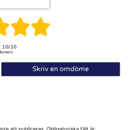



 10/10
dömen)
Skriv en omdöme
 att publiceras. Obligatoriska fält är