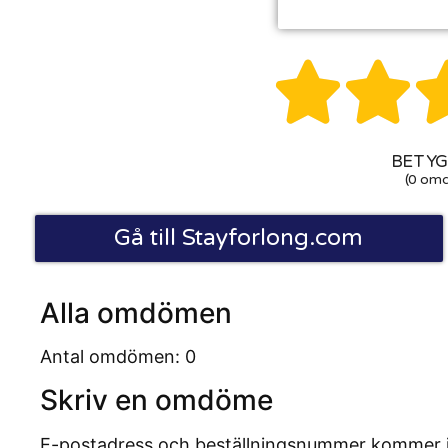


BETYG:
(0 om
Gå till Stayforlong.com
Alla omdömen
Antal omdömen: 0
Skriv en omdöme
E-postadress och beställningsnummer kommer inte