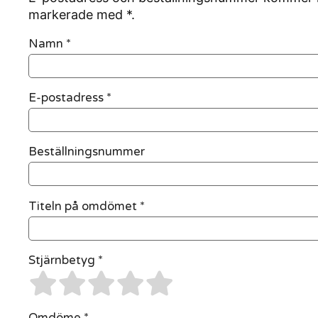
markerade med *.
Namn
*
E-postadress
*
Beställningsnummer
Titeln på omdömet *
Stjärnbetyg *
Omdöme *