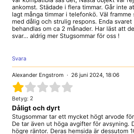
var kompatibla sas det, Nästa objekt var rej
ankomst. Städade i flera timmar. Går inte a
lagt många timmar i telefonkö. Väl framme s
med dålig och strulig respons. Enda svare
behandlas om ca 2 månader. Har läst att det 
svar… aldrig mer Stugsommar för oss !
Svara
Alexander Engstrom
26 juni 2024, 18:06
2
Betyg:
Dåligt och dyrt
Stugsommar tar ett mycket högt arvode för 
De tar även ut höga avgifter för avsyning. D
högre räntor. Deras hemsida är dessutom 1