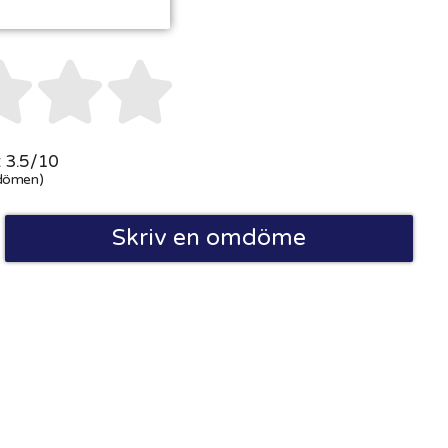



 3.5/10
dömen)
Skriv en omdöme