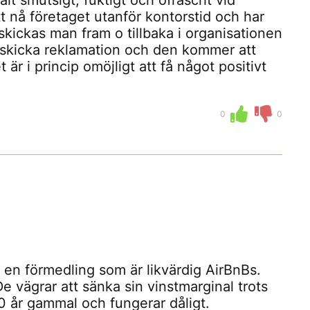
ält smutsigt, fuktigt och ofräscht vid
tt nå företaget utanför kontorstid och har
kickas man fram o tillbaka i organisationen
t skicka reklamation och den kommer att
är i princip omöjligt att få något positivt
0
0
en förmedling som är likvärdig AirBnBs.
e vägrar att sänka sin vinstmarginal trots
0 år gammal och fungerar dåligt.