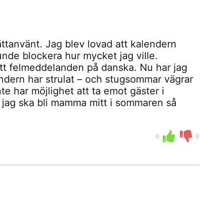
ttanvänt. Jag blev lovad att kalendern
kunde blockera hur mycket jag ville.
fått felmeddelanden på danska. Nu har jag
alendern har strulat – och stugsommar vägrar
nte har möjlighet att ta emot gäster i
å jag ska bli mamma mitt i sommaren så
0
0