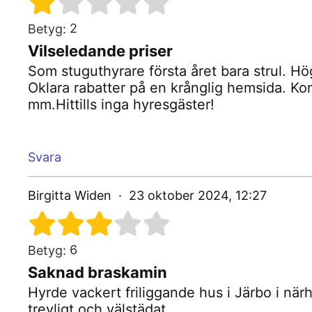
2
Betyg:
Vilseledande priser
Som stuguthyrare första året bara strul. H
Oklara rabatter på en krånglig hemsida. K
mm.Hittills inga hyresgäster!
Svara
Birgitta Widen
23 oktober 2024, 12:27
6
Betyg:
Saknad braskamin
Hyrde vackert friliggande hus i Järbo i nä
trevligt och välstädat.