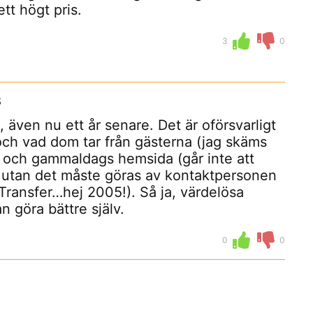
tt högt pris.
3
0
8
, även nu ett år senare. Det är oförsvarligt
 och vad dom tar från gästerna (jag skäms
g och gammaldags hemsida (går inte att
, utan det måste göras av kontaktpersonen
eTransfer…hej 2005!). Så ja, värdelösa
an göra bättre själv.
0
0