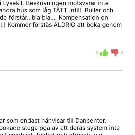
 Lysekil. Beskrivningen motsvarar inte
dra hus som låg TÄTT intill. Buller och
t de förstår…bla bla…. Kompensation en
g!!! Kommer förstås ALDRIG att boka genom
0
0
r som endast hänvisar till Dancenter.
bokade stuga pga av att deras system inte