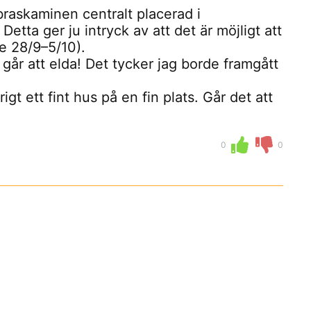
braskaminen centralt placerad i
etta ger ju intryck av att det är möjligt att
de 28/9–5/10).
 går att elda! Det tycker jag borde framgått
gt ett fint hus på en fin plats. Går det att
0
0