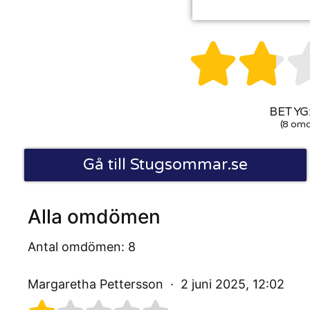


BETYG:
(8 om
Gå till Stugsommar.se
Alla omdömen
Antal omdömen: 8
Margaretha Pettersson
2 juni 2025, 12:02