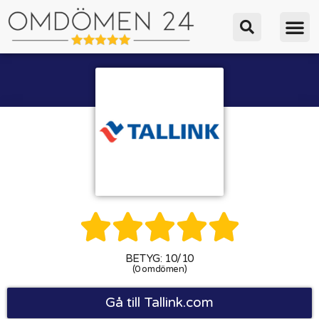





BETYG: 10/10
(0 omdömen)
Gå till Tallink.com