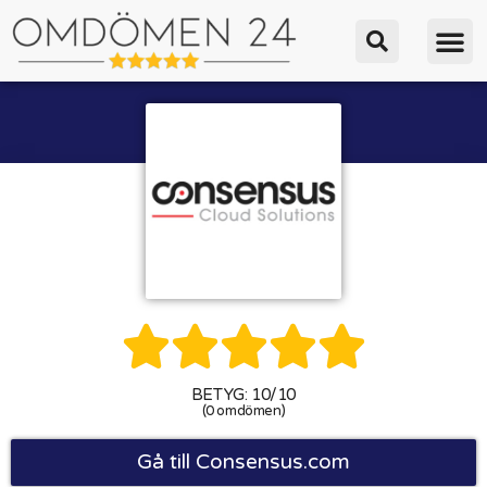





BETYG: 10/10
(0 omdömen)
Gå till Consensus.com