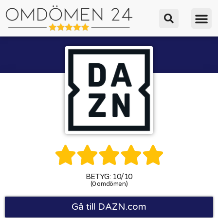





BETYG: 10/10
(0 omdömen)
Gå till DAZN.com