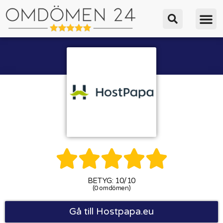





BETYG: 10/10
(0 omdömen)
Gå till Hostpapa.eu