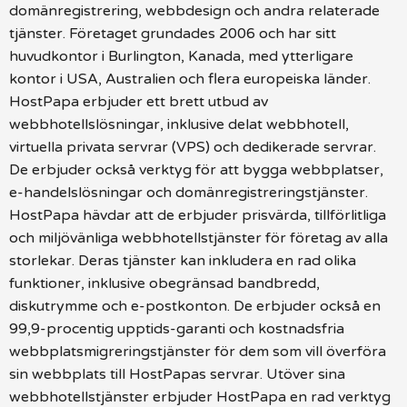
domänregistrering, webbdesign och andra relaterade
tjänster. Företaget grundades 2006 och har sitt
huvudkontor i Burlington, Kanada, med ytterligare
kontor i USA, Australien och flera europeiska länder.
HostPapa erbjuder ett brett utbud av
webbhotellslösningar, inklusive delat webbhotell,
virtuella privata servrar (VPS) och dedikerade servrar.
De erbjuder också verktyg för att bygga webbplatser,
e-handelslösningar och domänregistreringstjänster.
HostPapa hävdar att de erbjuder prisvärda, tillförlitliga
och miljövänliga webbhotellstjänster för företag av alla
storlekar. Deras tjänster kan inkludera en rad olika
funktioner, inklusive obegränsad bandbredd,
diskutrymme och e-postkonton. De erbjuder också en
99,9-procentig upptids-garanti och kostnadsfria
webbplatsmigreringstjänster för dem som vill överföra
sin webbplats till HostPapas servrar. Utöver sina
webbhotellstjänster erbjuder HostPapa en rad verktyg