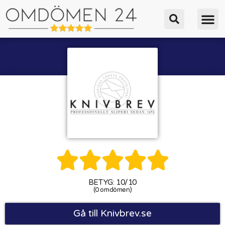





BETYG: 10/10
(0 omdömen)
Gå till Knivbrev.se