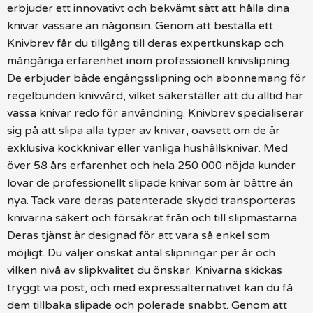
erbjuder ett innovativt och bekvämt sätt att hålla dina
knivar vassare än någonsin. Genom att beställa ett
Knivbrev får du tillgång till deras expertkunskap och
mångåriga erfarenhet inom professionell knivslipning.
De erbjuder både engångsslipning och abonnemang för
regelbunden knivvård, vilket säkerställer att du alltid har
vassa knivar redo för användning. Knivbrev specialiserar
sig på att slipa alla typer av knivar, oavsett om de är
exklusiva kockknivar eller vanliga hushållsknivar. Med
över 58 års erfarenhet och hela 250 000 nöjda kunder
lovar de professionellt slipade knivar som är bättre än
nya. Tack vare deras patenterade skydd transporteras
knivarna säkert och försäkrat från och till slipmästarna.
Deras tjänst är designad för att vara så enkel som
möjligt. Du väljer önskat antal slipningar per år och
vilken nivå av slipkvalitet du önskar. Knivarna skickas
tryggt via post, och med expressalternativet kan du få
dem tillbaka slipade och polerade snabbt. Genom att