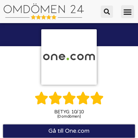





BETYG: 10/10
(0 omdömen)
Gå till One.com