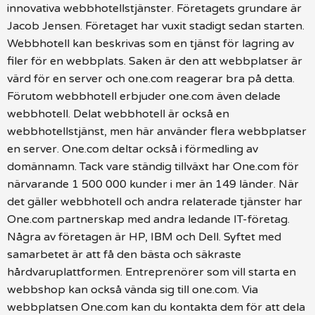
innovativa webbhotellstjänster. Företagets grundare är
Jacob Jensen. Företaget har vuxit stadigt sedan starten.
Webbhotell kan beskrivas som en tjänst för lagring av
filer för en webbplats. Saken är den att webbplatser är
värd för en server och one.com reagerar bra på detta.
Förutom webbhotell erbjuder one.com även delade
webbhotell. Delat webbhotell är också en
webbhotellstjänst, men här använder flera webbplatser
en server. One.com deltar också i förmedling av
domännamn. Tack vare ständig tillväxt har One.com för
närvarande 1 500 000 kunder i mer än 149 länder. När
det gäller webbhotell och andra relaterade tjänster har
One.com partnerskap med andra ledande IT-företag.
Några av företagen är HP, IBM och Dell. Syftet med
samarbetet är att få den bästa och säkraste
hårdvaruplattformen. Entreprenörer som vill starta en
webbshop kan också vända sig till one.com. Via
webbplatsen One.com kan du kontakta dem för att dela