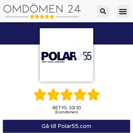





BETYG: 10/10
(0 omdömen)
Gå till Polar55.com