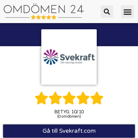





BETYG: 10/10
(0 omdömen)
Gå till Svekraft.com