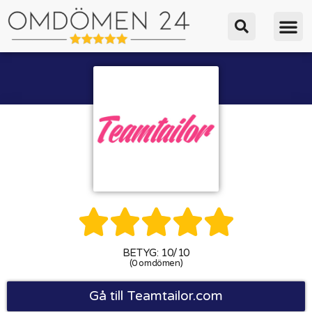





BETYG: 10/10
(0 omdömen)
Gå till Teamtailor.com