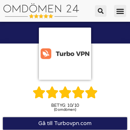





BETYG: 10/10
(0 omdömen)
Gå till Turbovpn.com